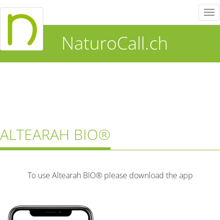
Tog
nav
NaturoCall.ch
ALTEARAH BIO®
To use Altearah BIO® please download the app